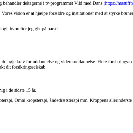
eg behandler deltagerne i tv-programmet Vild med Dans
(https://mastifft
Vores vision er at hjælpe forældre og institutioner med at styrke børn
gi, hvorefter jeg gik på barsel.
il de høje krav for uddannelse og videre-uddannelse. Flere forsikrings-sel
akt dit forsikringsselskab.
g i de sidste 15 år.
erapi, Omni kropsterapi, åndedrætsterapi mm. Kroppens allerinderste 