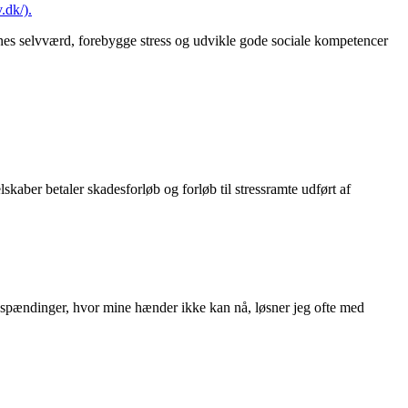
v.dk/).
enes selvværd, forebygge stress og udvikle gode sociale kompetencer
skaber betaler skadesforløb og forløb til stressramte udført af
spændinger, hvor mine hænder ikke kan nå, løsner jeg ofte med