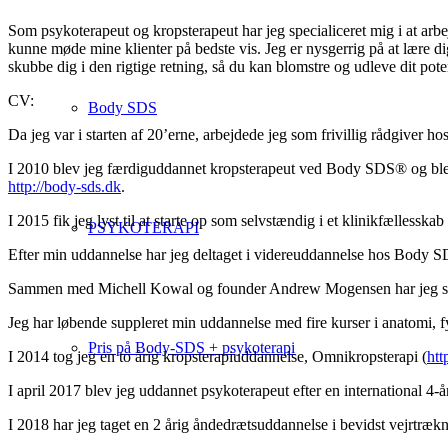
Som psykoterapeut og kropsterapeut har jeg specialiceret mig i at arb
kunne møde mine klienter på bedste vis. Jeg er nysgerrig på at lære di
skubbe dig i den rigtige retning, så du kan blomstre og udleve dit pote
CV:
Body SDS
Da jeg var i starten af 20’erne, arbejdede jeg som frivillig rådgiv
I 2010 blev jeg færdiguddannet kropsterapeut ved Body SDS® og blev
http://body-sds.dk
.
I 2015 fik jeg lyst til at starte op som selvstændig i et klinikfællessk
PSYKOTERAPI
Efter min uddannelse har jeg deltaget i videreuddannelse hos Body SDS
Sammen med Michell Kowal og founder Andrew Mogensen har jeg sa
Jeg har løbende suppleret min uddannelse med fire kurser i anatomi,
Pris på Body-SDS + psykoterapi
I 2014 tog jeg en to årig kropsterapiuddannelse, Omnikropsterapi (
htt
I april 2017 blev jeg uddannet psykoterapeut efter en international 4-
I 2018 har jeg taget en 2 årig åndedrætsuddannelse i bevidst vejrtr