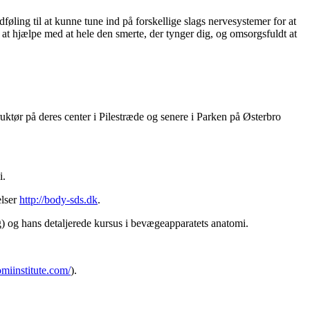
ling til at kunne tune ind på forskellige slags nervesystemer for at
 at hjælpe med at hele den smerte, der tynger dig, og omsorgsfuldt at
ør på deres center i Pilestræde og senere i Parken på Østerbro
i.
elser
http://body-sds.dk
.
) og hans detaljerede kursus i bevægeapparatets anatomi.
omiinstitute.com/
).