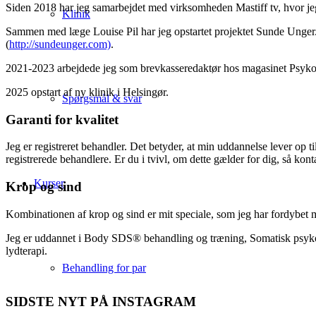
Siden 2018 har jeg samarbejdet med virksomheden Mastiff tv, hvor j
Klinik
Sammen med læge Louise Pil har jeg opstartet projektet Sunde Unger. 
(
http://sundeunger.com)
.
2021-2023 arbejdede jeg som brevkasseredaktør hos magasinet Psykolo
2025 opstart af ny klinik i Helsingør.
Spørgsmål & svar
Garanti for kvalitet
Jeg er registreret behandler. Det betyder, at min uddannelse lever op t
registrerede behandlere. Er du i tvivl, om dette gælder for dig, så kont
Kurser
Krop og sind
Kombinationen af krop og sind er mit speciale, som jeg har fordybet mi
Jeg er uddannet i Body SDS® behandling og træning, Somatisk psykot
lydterapi.
Behandling for par
SIDSTE NYT PÅ INSTAGRAM