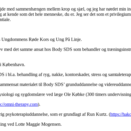
ejde med sammenhængen mellem krop og sjæl, og jeg har nørdet min indfø
g at kende som det hele menneske, du er. Jeg ser det som et privilegium
ntiale.
er hos Ungdommens Røde Kors og Ung På Linje.
 med det samme ansat hos Body SDS som behandler og træningsinstrukt
ab i København.
 i bl.a. behandling af ryg, nakke, kontorskader, stress og samtaleterap
mmensat materialet til Body SDS’ grunduddannelse og videreuddann
 fysiologi og sygdomslære ved læge Ole Købke (300 timers undervisning
p://omni-therapy.com
).
årig psykoterapiuddannelse, som er grundlagt af Run Kurtz. (
https://hak
ækning ved Lotte Maggie Mogensen.