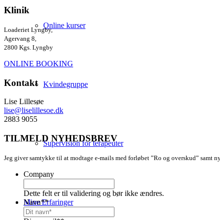
Klinik
Online kurser
Loaderiet Lyngby,
Agervang 8,
2800 Kgs. Lyngby
ONLINE BOOKING
Kontakt
Kvindegruppe
Lise Lillesøe
lise@liselillesoe.dk
2883 9055
TILMELD NYHEDSBREV
Supervision for terapeuter
Jeg giver samtykke til at modtage e-mails med forløbet ”Ro og overskud” samt ny
Company
Dette felt er til validering og bør ikke ændres.
Navn*
*
Mine Erfaringer