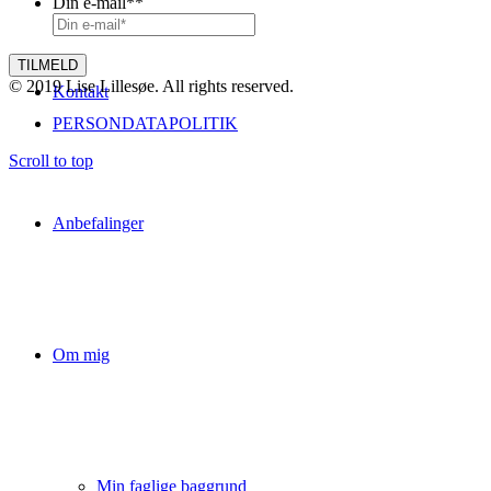
Din e-mail*
*
© 2019 Lise Lillesøe. All rights reserved.
Kontakt
PERSONDATAPOLITIK
Scroll to top
Anbefalinger
Om mig
Min faglige baggrund