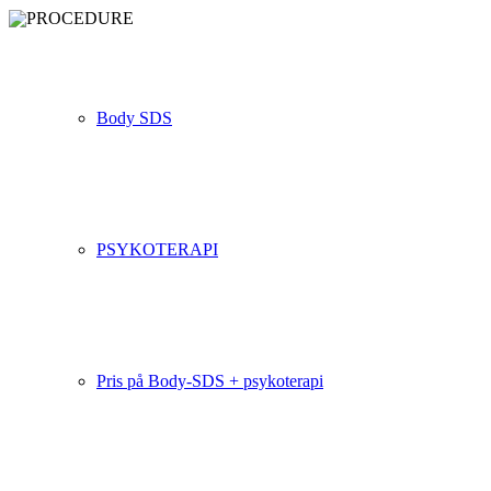
Body SDS
PROCEDURE
PSYKOTERAPI
En behandling starter med en indledende samtale, hvor
vi afstemmer forventninger.
Pris på Body-SDS + psykoterapi