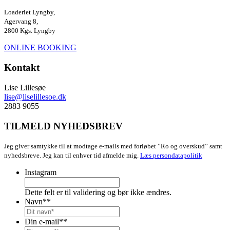
Loaderiet Lyngby,
Agervang 8,
2800 Kgs. Lyngby
ONLINE BOOKING
Kontakt
Lise Lillesøe
lise@liselillesoe.dk
2883 9055
TILMELD NYHEDSBREV
Jeg giver samtykke til at modtage e-mails med forløbet ”Ro og overskud” samt
nyhedsbreve. Jeg kan til enhver tid afmelde mig.
Læs persondatapolitik
Instagram
Dette felt er til validering og bør ikke ændres.
Navn*
*
Din e-mail*
*