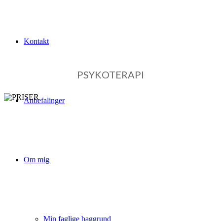
Kontakt
PSYKOTERAPI
Anbefalinger
Om mig
PRISER
Du kan betale behandlinger med kontanter og
Mobilepay. Behandlingsforløb og kurser kan også
Min faglige baggrund