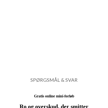
SPØRGSMÅL & SVAR
Hvis du vil vide mere, er du velkommen til at kontakte
mig eller læse de typiske spørgsmål og svar.
SPØRGSMÅL & SVAR
Gratis online mini-forløb
Ro og overskud, der smitter