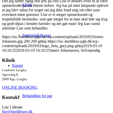
Det jeg sætter rigtig stor pris på ved Lise er hendes evne til at være
Klinik
opmærksom på sin klients behov. Jeg har på intet tidspunkt oplevet
at jeg blev udsat for noget om jeg ikke brød mig om eller som
oversked mine grænser. Lise er et meget opmærksomt og
respektfuldt menneske, som gør meget for at man skal føle sig tryg
og godt tilpas i hendes hænder og det gør man! Jeg kan varmt
anbefale Lise som behandler.
Spørgsmål & svar
https://xn--liselillese-pgb.dk/wp-content/uploads/2019/03/Soren-
Johansen.jpg
200
200
gittep
https://xn--liselillese-pgb.dk/wp-
content/uploads/2019/03/logo_beta_grey.png
gittep
2019-03-19
16:10:25
2019-03-19 16:10:25
Søren Johannesen, Selvstændig
Klinik
Kurser
Loaderiet Lyngby,
Agervang 8,
2800 Kgs. Lyngby
ONLINE BOOKING
Behandling for par
Kontakt
Lise Lillesøe
lise@liselillesoe.dk