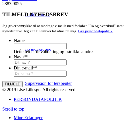
2883 9055
TILMELD NYHEDSBREV
Online kurser
Jeg giver samtykke til at modtage e-mails med forløbet ”Ro og overskud” samt
nyhedsbreve. Jeg kan til enhver tid afmelde mig.
Læs persondatapolitik
Name
Kvindegruppe
Dette felt er til validering og bør ikke ændres.
Navn*
*
Din e-mail*
*
Supervision for terapeuter
© 2019 Lise Lillesøe. All rights reserved.
PERSONDATAPOLITIK
Scroll to top
Mine Erfaringer