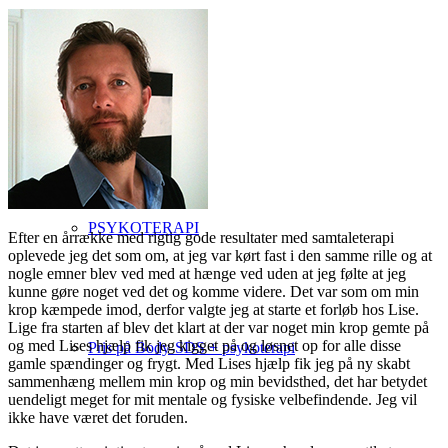
Body SDS
PSYKOTERAPI
Efter en årrække med rigtig gode resultater med samtaleterapi
oplevede jeg det som om, at jeg var kørt fast i den samme rille og at
nogle emner blev ved med at hænge ved uden at jeg følte at jeg
kunne gøre noget ved det og komme videre. Det var som om min
krop kæmpede imod, derfor valgte jeg at starte et forløb hos Lise.
Lige fra starten af blev det klart at der var noget min krop gemte på
og med Lises hjælp fik jeg kigget på og løsnet op for alle disse
Pris på Body-SDS + psykoterapi
gamle spændinger og frygt. Med Lises hjælp fik jeg på ny skabt
sammenhæng mellem min krop og min bevidsthed, det har betydet
uendeligt meget for mit mentale og fysiske velbefindende. Jeg vil
ikke have været det foruden.