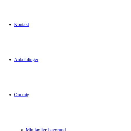
Kontakt
Anbefalinger
Om mig
Min faglige baggrund