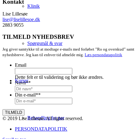
Kontakt
Klinik
Lise Lillesøe
lise@liselillesoe.dk
2883 9055
TILMELD NYHEDSBREV
Spørgsmål & svar
Jeg giver samtykke til at modtage e-mails med forløbet ”Ro og overskud” samt
nyhedsbreve. Jeg kan til enhver tid afmelde mig.
Læs persondatapolitik
Email
Dette felt er til validering og bør ikke ændres.
Kurser
Navn*
*
Din e-mail*
*
Behandling for par
© 2019 Lise Lillesøe. All rights reserved.
PERSONDATAPOLITIK