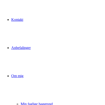
Kontakt
Anbefalinger
Om mig
Min faglige baggrund