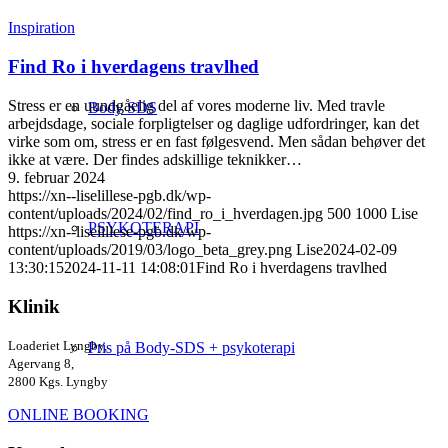
Inspiration
Find Ro i hverdagens travlhed
Stress er en uundgåelig del af vores moderne liv. Med travle
Body SDS
arbejdsdage, sociale forpligtelser og daglige udfordringer, kan det
virke som om, stress er en fast følgesvend. Men sådan behøver det
ikke at være. Der findes adskillige teknikker…
9. februar 2024
https://xn--liselillese-pgb.dk/wp-
content/uploads/2024/02/find_ro_i_hverdagen.jpg
500
1000
Lise
PSYKOTERAPI
https://xn--liselillese-pgb.dk/wp-
content/uploads/2019/03/logo_beta_grey.png
Lise
2024-02-09
13:30:15
2024-11-11 14:08:01
Find Ro i hverdagens travlhed
Klinik
Loaderiet Lyngby,
Pris på Body-SDS + psykoterapi
Agervang 8,
2800 Kgs. Lyngby
ONLINE BOOKING