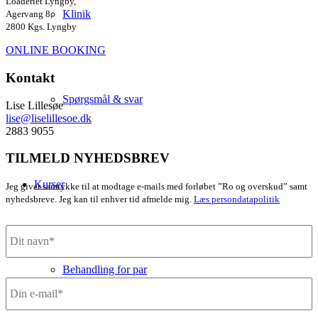
Loaderiet Lyngby,
Klinik
Agervang 8,
2800 Kgs. Lyngby
ONLINE BOOKING
Kontakt
Spørgsmål & svar
Lise Lillesøe
lise@liselillesoe.dk
2883 9055
TILMELD NYHEDSBREV
Kurser
Jeg giver samtykke til at modtage e-mails med forløbet ”Ro og overskud” samt
nyhedsbreve. Jeg kan til enhver tid afmelde mig.
Læs persondatapolitik
Navn*
*
Behandling for par
Din
e-
mail*
*