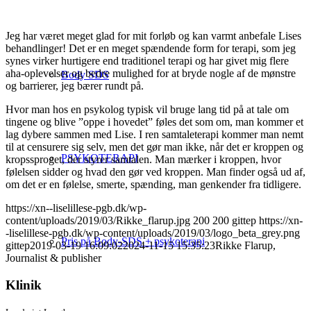
Jeg har været meget glad for mit forløb og kan varmt anbefale Lises
behandlinger! Det er en meget spændende form for terapi, som jeg
synes virker hurtigere end traditionel terapi og har givet mig flere
aha-oplevelser og bedre mulighed for at bryde nogle af de mønstre
Body SDS
og barrierer, jeg bærer rundt på.
Hvor man hos en psykolog typisk vil bruge lang tid på at tale om
tingene og blive ”oppe i hovedet” føles det som om, man kommer et
lag dybere sammen med Lise. I ren samtaleterapi kommer man nemt
til at censurere sig selv, men det gør man ikke, når det er kroppen og
PSYKOTERAPI
kropssproget, der styrer samtalen. Man mærker i kroppen, hvor
følelsen sidder og hvad den gør ved kroppen. Man finder også ud af,
om det er en følelse, smerte, spænding, man genkender fra tidligere.
https://xn--liselillese-pgb.dk/wp-
content/uploads/2019/03/Rikke_flarup.jpg
200
200
gittep
https://xn-
-liselillese-pgb.dk/wp-content/uploads/2019/03/logo_beta_grey.png
Pris på Body-SDS + psykoterapi
gittep
2019-03-19 16:09:02
2024-11-15 15:35:23
Rikke Flarup,
Journalist & publisher
Klinik