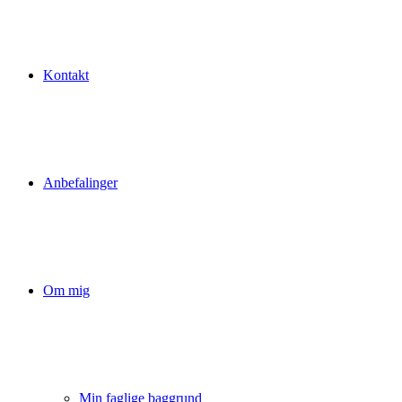
Kontakt
Anbefalinger
Om mig
Min faglige baggrund